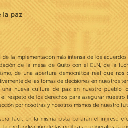
e la paz
l de la implementación más intensa de los acuerdos
lidación de la mesa de Quito con el ELN, de la luc
tarismo, de una apertura democrática real que nos
ctivamente de las tomas de decisiones en nuestros terr
 una nueva cultura de paz en nuestro pueblo, de
 el respeto de los derechos para asegurar nuestro f
trucción por nosotras y nosotros mismos de nuestro fut
rá fácil; en la misma pista bailarán el ingreso e
, la profundización de las políticas neoliberales, la 