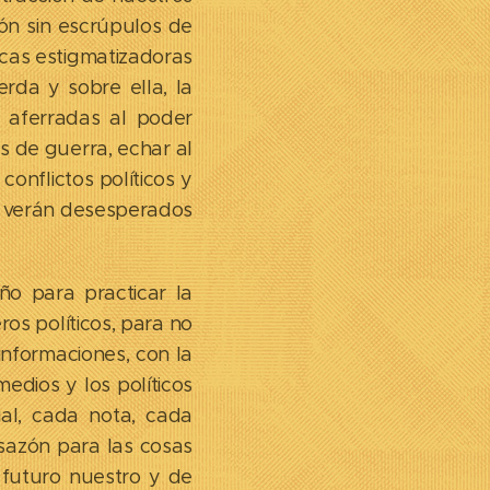
ión sin escrúpulos de
icas estigmatizadoras
erda y sobre ella, la
s aferradas al poder
s de guerra, echar al
onflictos políticos y
ue verán desesperados
ño para practicar la
ros políticos, para no
informaciones, con la
medios y los políticos
al, cada nota, cada
sazón para las cosas
 futuro nuestro y de