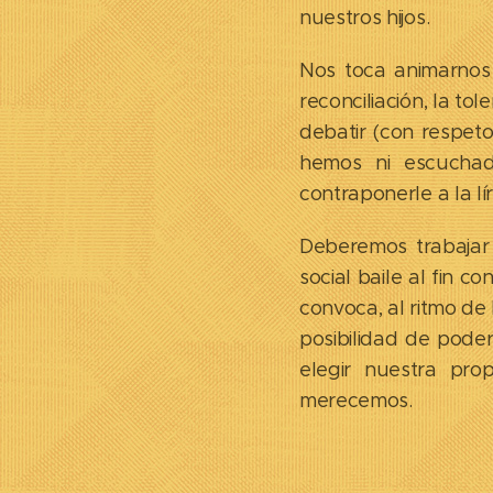
nuestros hijos.
Nos toca animarnos 
reconciliación, la to
debatir (con respeto
hemos ni escuchad
contraponerle a la l
Deberemos trabajar
social baile al fin 
convoca, al ritmo de
posibilidad de pode
elegir nuestra pr
merecemos.