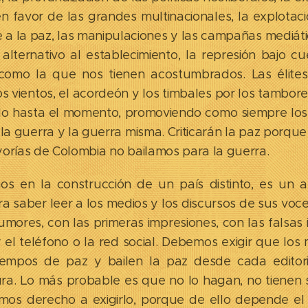
n favor de las grandes multinacionales, la explotac
e a la paz, las manipulaciones y las campañas mediát
lternativo al establecimiento, la represión bajo cu
, como la que nos tienen acostumbrados. Las élite
os vientos, el acordeón y los timbales por los tambore
do hasta el momento, promoviendo como siempre los c
de la guerra y la guerra misma. Criticarán la paz porq
orías de Colombia no bailamos para la guerra.
s en la construcción de un país distinto, es un a
ara saber leer a los medios y los discursos de sus voce
mores, con las primeras impresiones, con las falsas 
 el teléfono o la red social. Debemos exigir que los 
iempos de paz y bailen la paz desde cada editori
ura. Lo más probable es que no lo hagan, no tienen 
mos derecho a exigirlo, porque de ello depende el