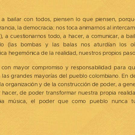
a bailar con todos, piensen lo que piensen, porqu
lerancia, la democracia; nos toca animarnos al interca
), a cuestionarnos todo, a hacer, a comunicar, a ba
o (las bombas y las balas nos aturdían los oí
írica hegemónica de la realidad, nuestros propios paso
 con mayor compromiso y responsabilidad para que 
con las grandes mayorías del pueblo colombiano. En def
 la organización y de la construcción de poder, a gene
r hacer, de poder transformar nuestra propia realid
opia música, el poder que como pueblo nunca t