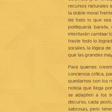
recursos naturales e
la doble moral frent
de todo lo que sea a
politiquería barata
intentarán cambiar l
traste todo lo logra
sociales, la lógica 
que las grandes may
Para quienes creemo
conciencia crítica, p
quedarnos con los ru
noticia que llega por
se adapten a los t
discurso, cada post
sabrosas, pero tene